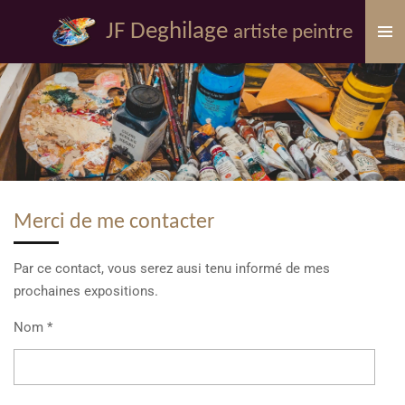
Passer
JF Deghilage
artiste peintre
au
contenu
principal
Merci de me contacter
Par ce contact, vous serez ausi tenu informé de mes
prochaines expositions.
Nom *