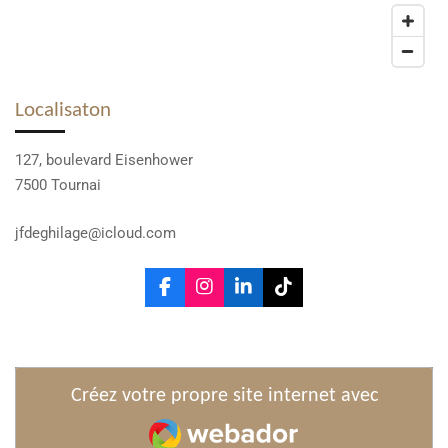
Localisaton
127, boulevard Eisenhower
7500 Tournai
jfdeghilage@icloud.com
F
I
L
T
a
n
i
i
c
s
n
k
e
t
k
T
b
a
e
o
o
g
d
k
Créez votre propre site internet avec
o
r
I
Webador
k
a
n
m