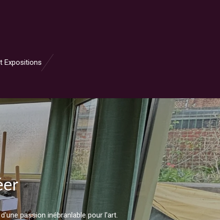
et Expositions
éer
d'une passion inébranlable pour l'art.