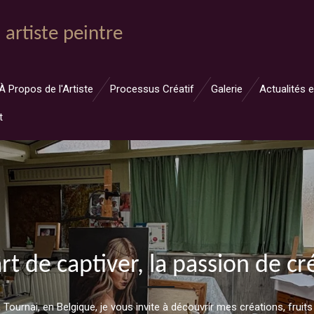
e
artiste peintre
À Propos de l'Artiste
Processus Créatif
Galerie
Actualités 
t
art de captiver, la passion de cr
urnai, en Belgique, je vous invite à découvrir mes créations, fruits 